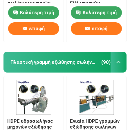
σωλήνων γραμμών
EVA μηχανών
σπειροειδής άνεμος
εύκαμπτη
Καλύτερη τιμή
Καλύτερη τιμή
καθαρότερη
επαφή
επαφή
Πλαστική γραμμή εξώθησης σωλήνων
(90)
HDPE υδροσωλήνας
Ενιαία HDPE γραμμών
μηχανών εξώθησης
εξώθησης σωλήνων