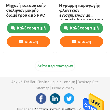
Μηχανή κατασκευής
Η γραμμή παραγωγής
σωλήνων μικρής
φλάντζων
Πλαστικό χαλί που κατασκευάζει τη μηχανή
διαμέτρου από PVC
ενισχυμένων με
φυτικές ίνες από PVC
Ζαρωμένη PE γραμμή παραγωγής σωλήνων
Καλύτερη τιμή
Καλύτερη τιμή
επαφή
επαφή
Δείτε περισσότερων
Αρχική Σελίδα
Περίπου εμείς
επαφή
Desktop Site
Sitemap
Privacy Policy
Ποιότητα
Πλαστική μηχανή εξωθητών σωλήνων