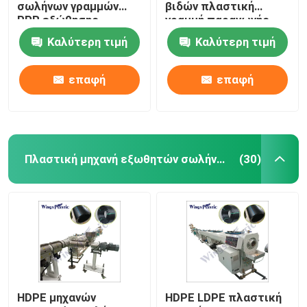
σωλήνων γραμμών
βιδών πλαστική
PPR εξώθησης
γραμμή παραγωγής
σωλήνων PE
σωλήνων
Καλύτερη τιμή
Καλύτερη τιμή
επαφή
επαφή
Πλαστική μηχανή εξωθητών σωλήνων
(30)
Σπίτι
Προϊόντα
HDPE μηχανών
HDPE LDPE πλαστική
Περίπου εμείς