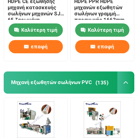
HDPE CE εξώθησης
HDPE PPR HDPE
μηχανή κατασκευής
μηχανών εξωθητών
σωλήνων μηχανών SJ
σωλήνων γραμμή
Μηχανή εξωθητών σωλήνων PVC
65 ζαρωμένη
παραγωγής 1663mm
σωλήνων
Καλύτερη τιμή
Καλύτερη τιμή
Γραμμή παραγωγής σωλήνων PPR
επαφή
επαφή
Μηχανή εξωθητών σωλήνων PE
Ζαρωμένη μηχανή εξωθητών σωλήνων
Μηχανή εξωθητών σωλήνων PVC
(135)
Μηχανή εξώθησης ζωνών της PET
Γραμμή παραγωγής λουριών PP
Πλαστική μηχανή εξωθητών φύλλων