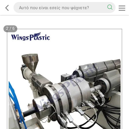
2
/
6