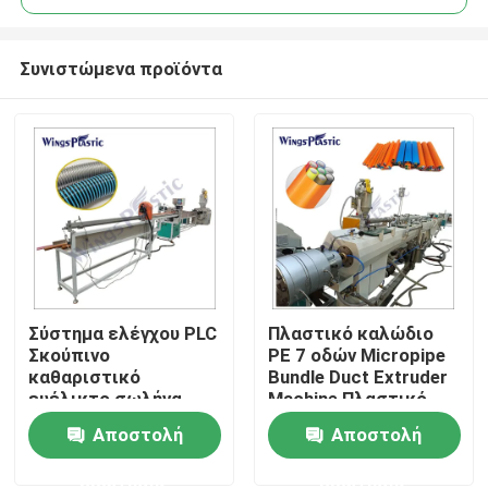
Συνιστώμενα προϊόντα
Σύστημα ελέγχου PLC
Πλαστικό καλώδιο
Σπίτι
Σκούπινο
PE 7 οδών Micropipe
καθαριστικό
Bundle Duct Extruder
ευέλικτο σωλήνα
Machine Πλαστικό
Προϊόντα
PVC PE EVA
μηχανή εκτόξευσης
Αποστολή
Αποστολή
πλαστικό σωλήνα
σωλήνων
μηχανή εκτόξευσης
ερώτησης
ερώτησης
Περίπου εμείς