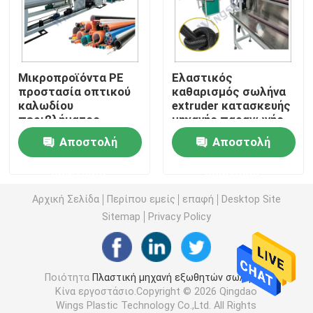
Μηχανή εξωθητών σωλήνων PVC
Μικροπροϊόντα PE
Ελαστικός
Γραμμή παραγωγής σωλήνων PPR
προστασία οπτικού
καθαρισμός σωλήνα
καλωδίου
extruder κατασκευής
περιβλήματος
μηχανής παραγωγής
Μηχανή εξωθητών σωλήνων PE
σωλήνα εξωρύθμιση
Αποστολή
Αποστολή
κατασκευής μηχανής
γραμμής μονό βίδα
Ζαρωμένη μηχανή εξωθητών σωλήνων
ερώτησης
ερώτησης
Αρχική Σελίδα
Περίπου εμείς
επαφή
Desktop Site
Μηχανή εξώθησης ζωνών της PET
Sitemap
Privacy Policy
Γραμμή παραγωγής λουριών PP
Ποιότητα
Πλαστική μηχανή εξωθητών σωλήνων
Κίνα εργοστάσιο.Copyright © 2026 Qingdao
Πλαστική μηχανή εξωθητών φύλλων
Wings Plastic Technology Co.,Ltd. All Rights