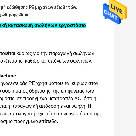
μμή εξώθησης PE μηχανών εξωθητών
,
εξώθησης 25mm
τική κατασκευή σωλήνων εργοστάσιο
ποιείται κυρίως για την παραγωγή σωλήνων
ποχέτευσης, καθώς και υπόγειων σωλήνων.
Machine
νων σειράς PE χρησιμοποιείται κυρίως στον
ύ συστήματος ύδρευσης, της επιφάνειας των
φαρμοστεί σε προηγμένο μετατροπέα ACΤόσο η
ϊόντα.η παραγωγική απόδοση είναι υψηλή. Η
ος υπολογιστή, έχει τέτοια πλεονεκτήματα της
γκόσμιο προηγμένο επίπεδο.