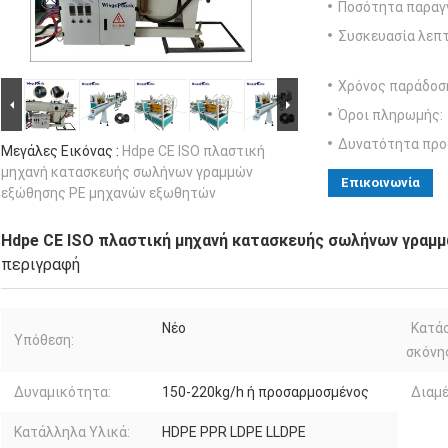
Ποσότητα παραγγ
Συσκευασία λεπτ
Χρόνος παράδοσ
Όροι πληρωμής:
Δυνατότητα προ
Μεγάλες Εικόνας :
Hdpe CE ISO πλαστική
μηχανή κατασκευής σωλήνων γραμμών
Επικοινωνία
εξώθησης PE μηχανών εξωθητών
Hdpe CE ISO πλαστική μηχανή κατασκευής σωλήνων γραμ
περιγραφή
Νέο
Κατά
Υπόθεση:
σκόνη
Δυναμικότητα:
150-220kg/h ή προσαρμοσμένος
Διαμ
Κατάλληλα Υλικά:
HDPE PPR LDPE LLDPE