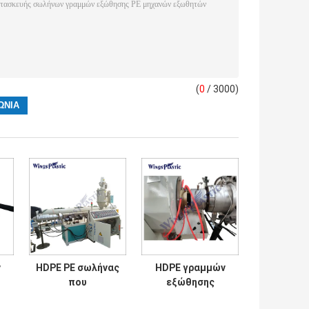
(
0
/ 3000)
ν
HDPE PE σωλήνας
HDPE γραμμών
που
εξώθησης
ς
κατασκευάζει τη
σωλήνων PE