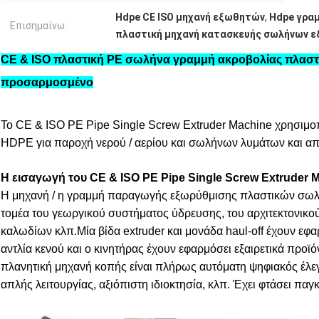
Hdpe CE ISO μηχανή εξωθητών
,
Hdpe γρα
Επισημαίνω:
πλαστική μηχανή κατασκευής σωλήνων 
CE & ISO πλαστική PE σωλήνα γραμμή ακροβολίας πλασ
προσαρμοσμένο
Το CE & ISO PE Pipe Single Screw Extruder Machine χρησιμο
HDPE για παροχή νερού / αερίου και σωλήνων λυμάτων και α
Η εισαγωγή του CE & ISO PE Pipe Single Screw Extruder 
Η μηχανή / η γραμμή παραγωγής εξωρύθμισης πλαστικών σωλή
τομέα του γεωργικού συστήματος ύδρευσης, του αρχιτεκτονικο
καλωδίων κλπ.Μία βίδα extruder και μονάδα haul-off έχουν ε
αντλία κενού και ο κινητήρας έχουν εφαρμόσει εξαιρετικά προ
πλανητική μηχανή κοπής είναι πλήρως αυτόματη ψηφιακός έλεγχ
απλής λειτουργίας, αξιόπιστη ιδιοκτησία, κλπ. Έχει φτάσει πα