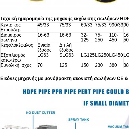
Τεχνική ημερομηνία της μηχανής εκχύλισης σωλήνων HD
Κεντρικός
45/33
75/33
60/33
75/33
990/33
90
Ετρούδερ
Διάμετρος
16-63
16-63
32-
75-
110-
16
σωλήνα
125
250
450
50
Κεφαλοκέφαλος
Ενιαία
Διπλή
έξοδος
έξοδος
Εξοπλισμός
LG63
SLG63
LG125
LG250
LG450
L
κατωτέρω
Συνολική ισχύς
70
125
150
230
380
38
Εικόνες μηχανής με μονόβρακτη ακονιστή σωλήνων CE & 