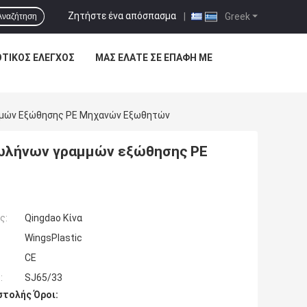
Ζητήστε ένα απόσπασμα
|
Greek
Αναζήτηση
ΟΤΙΚΌΣ ΈΛΕΓΧΟΣ
ΜΑΣ ΕΛΆΤΕ ΣΕ ΕΠΑΦΉ ΜΕ
μμών Εξώθησης PE Μηχανών Εξωθητών
σωλήνων γραμμών εξώθησης PE
ς:
Qingdao Κίνα
WingsPlastic
CE
:
SJ65/33
τολής Όροι: