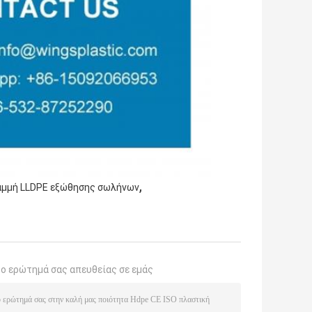
,
αμμή LLDPE εξώθησης σωλήνων
το ερώτημά σας απευθείας σε εμάς