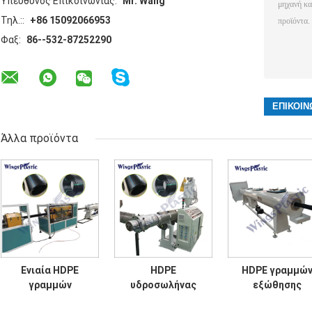
Υπεύθυνος Επικοινωνίας:
Mr. Wang
Τηλ.::
+86 15092066953
Φαξ:
86--532-87252290
Άλλα προϊόντα
Ενιαία HDPE
HDPE
HDPE γραμμώ
γραμμών
υδροσωλήνας
εξώθησης
εξώθησης
μηχανών
σωλήνων υψηλή