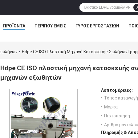
ΠΡΟΪΌΝΤΑ
ΠΕΡΊΠΟΥ ΕΜΕΊΣ
ΓΎΡΟΣ ΕΡΓΟΣΤΑΣΊΩΝ
ΠΟΙ
 σωλήνων
Hdpe CE ISO Πλαστική Μηχανή Κατασκευής Σωλήνων Γρα
Hdpe CE ISO πλαστική μηχανή κατασκευής 
μηχανών εξωθητών
Λεπτομέρειες:
Τόπος καταγωγή
Μάρκα:
Πιστοποίηση:
Αριθμό μοντέλου
Πληρωμής & Αποσ