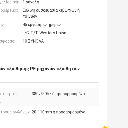
ελίας min:
1 σύνολο
ομέρειες:
Ξύλινη συσκευασία κιβωτίων ή
ταινιών
ης:
45 εργάσιμες ημέρες
L/C, T/T, Western Union
σφοράς:
10 ΣΥΝΟΛΑ
μών εξώθησης PE μηχανών εξωθητών
σταση της
380v/50hz ή προσαρμοσμένο
ς:
έτρους σωλήνων:
20-110mm ή προσαρμοσμένο