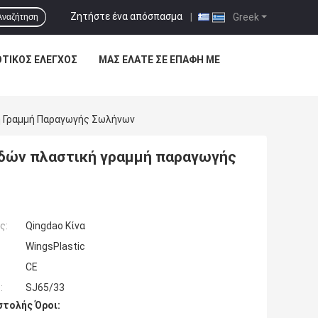
Ζητήστε ένα απόσπασμα
|
Greek
Αναζήτηση
ΟΤΙΚΌΣ ΈΛΕΓΧΟΣ
ΜΑΣ ΕΛΆΤΕ ΣΕ ΕΠΑΦΉ ΜΕ
ή Γραμμή Παραγωγής Σωλήνων
δών πλαστική γραμμή παραγωγής
ς:
Qingdao Κίνα
WingsPlastic
CE
:
SJ65/33
τολής Όροι: