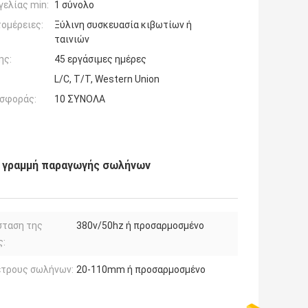
ελίας min:
1 σύνολο
ομέρειες:
Ξύλινη συσκευασία κιβωτίων ή
ταινιών
ης:
45 εργάσιμες ημέρες
L/C, T/T, Western Union
σφοράς:
10 ΣΥΝΟΛΑ
 γραμμή παραγωγής σωλήνων
σταση της
380v/50hz ή προσαρμοσμένο
ς:
έτρους σωλήνων:
20-110mm ή προσαρμοσμένο