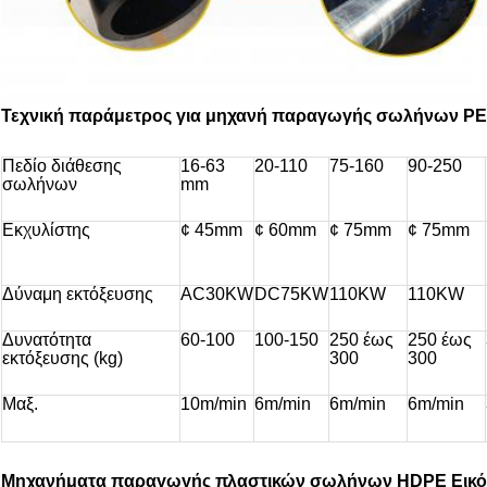
Τεχνική παράμετρος για μηχανή παραγωγής σωλήνων PE
Πεδίο διάθεσης
16-63
20-110
75-160
90-250
σωλήνων
mm
Εκχυλίστης
¢ 45mm
¢ 60mm
¢ 75mm
¢ 75mm
Δύναμη εκτόξευσης
AC30KW
DC75KW
110KW
110KW
Δυνατότητα
60-100
100-150
250 έως
250 έως
εκτόξευσης (kg)
300
300
Μαξ.
10m/min
6m/min
6m/min
6m/min
Μηχανήματα παραγωγής πλαστικών σωλήνων HDPE Εικό