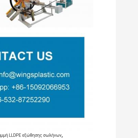
,
αμμή LLDPE εξώθησης σωλήνων