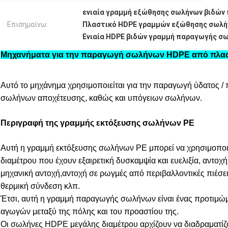
ενιαία γραμμή εξώθησης σωλήνων βιδών
Επισημαίνω:
Πλαστικό HDPE γραμμών εξώθησης σωλ
Ενιαία HDPE βιδών γραμμή παραγωγής σ
Μηχανήματα για την παραγωγή σωλήνων HDPE από πλαστ
Αυτό το μηχάνημα χρησιμοποιείται για την παραγωγή ύδατος /
σωλήνων αποχέτευσης, καθώς και υπόγειων σωλήνων.
Περιγραφή της γραμμής εκτόξευσης σωλήνων PE
Αυτή η γραμμή εκτόξευσης σωλήνων PE μπορεί να χρησιμοποιη
διαμέτρου που έχουν εξαιρετική δυσκαμψία και ευελιξία, αντοχ
μηχανική αντοχή,αντοχή σε ρωγμές από περιβαλλοντικές πιέσ
θερμική σύνδεση κλπ.
Έτσι, αυτή η γραμμή παραγωγής σωλήνων είναι ένας προτιμώμ
αγωγών μεταξύ της πόλης και του προαστίου της.
Οι σωλήνες HDPE μεγάλης διαμέτρου αρχίζουν να διαδραματίζ