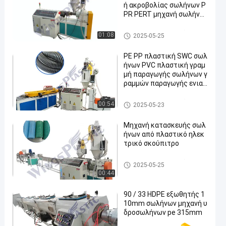
ή ακροβολίας σωλήνων P
PR PERT μηχανή σωλήνω
ν νερού αερίου
Πλαστική γραμμή εξώθησης
01:08
2025-05-25
σωλήνων
PE PP πλαστική SWC σωλ
ήνων PVC πλαστική γραμ
μή παραγωγής σωλήνων γ
ραμμών παραγωγής ενιαί
α ζαρωμένη τοίχος
Πλαστική γραμμή εξώθησης
00:54
2025-05-23
σωλήνων
Μηχανή κατασκευής σωλ
ήνων από πλαστικό ηλεκ
τρικό σκούπιτρο
Πλαστική γραμμή εξώθησης
2025-05-25
σωλήνων
00:44
90 / 33 HDPE εξωθητής 1
10mm σωλήνων μηχανή υ
δροσωλήνων pe 315mm