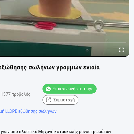
εξώθησης σωλήνων γραμμών ενιαία
Επικοινωνήστε τώρα
1577 προβολές
Συμμετοχή
μμή LLDPE εξώθησης σωλήνων
ωλήνων από πλαστικό Μηχανή κατασκευής μονοστρωμάτων