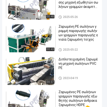
σης μηχανή εξωθητών σω
λήνων γραμμών άκαμπτη
ζαρωμένη PE
Ζαρωμένη PE γραμμή παραγ
00:48
2025-05-26
ωγής σωλήνων
Ζαρωμένη PE σωλήνων γ
ραμμή παραγωγής σωλήν
ων γραμμών παραγωγής ε
νιαία ζαρωμένη τοίχος
Ζαρωμένη PE γραμμή παραγ
00:43
2025-05-22
ωγής σωλήνων
Διπλοτειχισμένη ζαρωμέ
νη μηχανή σωλήνων PVC
PE
Ζαρωμένη PE γραμμή παραγ
2023-04-19
ωγής σωλήνων
00:37
Ζαρωμένος PE σωλήνων
γραμμών παραγωγής εξω
θητής σωλήνων άνθρακα
ζαρωμένος HDPE