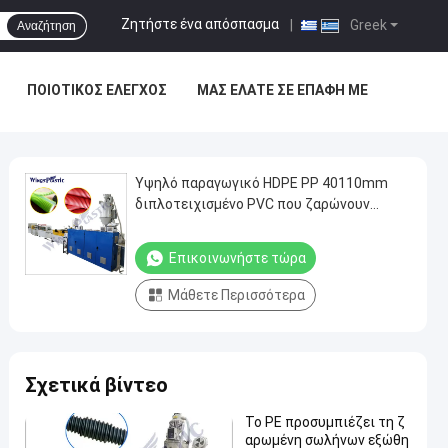
Ζητήστε ένα απόσπασμα
|
Greek
Αναζήτηση
ΠΟΙΟΤΙΚΌΣ ΈΛΕΓΧΟΣ
ΜΑΣ ΕΛΆΤΕ ΣΕ ΕΠΑΦΉ ΜΕ
Υψηλό παραγωγικό HDPE PP 40110mm
διπλοτειχισμένο PVC που ζαρώνουν
βγάζει από τη θέση που ήταν τη γραμμή
εξώθησης σωλήνων
Επικοινωνήστε τώρα
Μάθετε Περισσότερα
Σχετικά βίντεο
Το PE προσυμπιέζει τη ζ
αρωμένη σωλήνων εξώθη