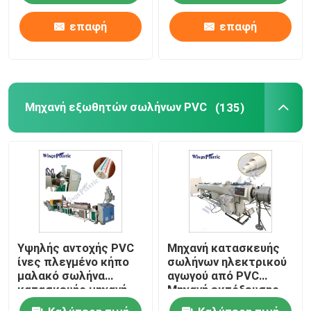
επαφή
επαφή
Μηχανή εξωθητών σωλήνων PVC
(135)
Υψηλής αντοχής PVC
Μηχανή κατασκευής
ίνες πλεγμένο κήπο
σωλήνων ηλεκτρικού
μαλακό σωλήνα
αγωγού από PVC
κατασκευής μηχανή
Μηχανή εκτόξευσης
για τη γεωργική
υδραγωγών από PVC