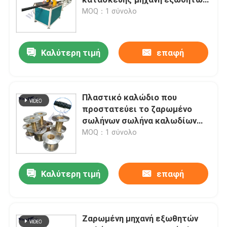
σωλήνων PE σπειροειδής
MOQ：1 σύνολο
Μηχανή εξωθητών σωλήνων PVC
Καλύτερη τιμή
επαφή
Γραμμή παραγωγής σωλήνων PPR
Μηχανή εξωθητών σωλήνων PE
Πλαστικό καλώδιο που
προστατεύει το ζαρωμένο
σωλήνων σωλήνα καλωδίων
Ζαρωμένη μηχανή εξωθητών σωλήνων
εξωθητών ζαρωμένο PE που
MOQ：1 σύνολο
κατασκευάζει τη μηχανή
Μηχανή εξώθησης ζωνών της PET
Καλύτερη τιμή
επαφή
Γραμμή παραγωγής λουριών PP
Ζαρωμένη μηχανή εξωθητών
Πλαστική μηχανή εξωθητών φύλλων