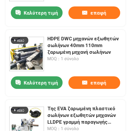
Καλύτερη τιμή
επαφή
HDPE DWC μηχανών εξωθητών
σωλήνων 40mm 110mm
ζαρωμένη μηχανή σωλήνων
MOQ：1 σύνολο
Καλύτερη τιμή
επαφή
Σπίτι
Της EVA ζαρωμένη πλαστικό
Προϊόντα
σωλήνων εξωθητών μηχανών
LLDPE γραμμή παραγωγής
σωλήνων πισινών ζαρωμένη
Περίπου εμείς
MOQ：1 σύνολο