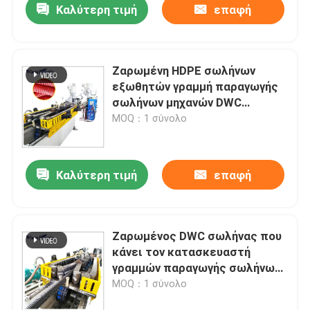
Καλύτερη τιμή
επαφή
Ζαρωμένη HDPE σωλήνων
εξωθητών γραμμή παραγωγής
σωλήνων μηχανών DWC
διπλοτειχισμένη ζαρωμένη
MOQ：1 σύνολο
Καλύτερη τιμή
επαφή
Ζαρωμένος DWC σωλήνας που
κάνει τον κατασκευαστή
γραμμών παραγωγής σωλήνων
μηχανών DWC
MOQ：1 σύνολο