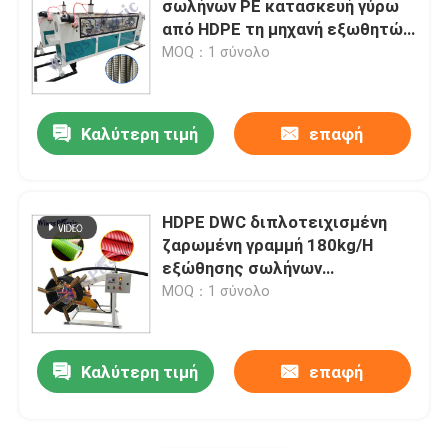
σωλήνων PE κατασκευή γύρω
από HDPE τη μηχανή εξωθητών
Πλαστικό χαλί που κατασκευάζει τη μηχανή
σωλήνων
MOQ：1 σύνολο
Ζαρωμένη PE γραμμή παραγωγής σωλήνων
Καλύτερη τιμή
επαφή
HDPE DWC διπλοτειχισμένη
ζαρωμένη γραμμή 180kg/H
εξώθησης σωλήνων
εγκαταστάσεων σωλήνων
MOQ：1 σύνολο
Καλύτερη τιμή
επαφή