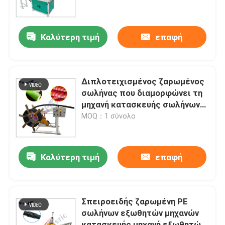
Γύρος εργοστασίων
Καλύτερη τιμή
επαφή
Ποιοτικός έλεγχος
Διπλοτειχισμένος ζαρωμένος
Μας ελάτε σε επαφή με
σωλήνας που διαμορφώνει τη
μηχανή κατασκευής σωλήνων
PVC PE μηχανών
MOQ：1 σύνολο
Πλαστική μηχανή εξωθητών σωλήνων
Πλαστική γραμμή εξώθησης σωλήνων
Καλύτερη τιμή
επαφή
Πλαστική μηχανή εξωθητών σωλήνων
Σπειροειδής ζαρωμένη PE
σωλήνων εξωθητών μηχανών
HDPE μηχανή εξωθητών σωλήνων
κατασκευής μηχανή εξωθητών