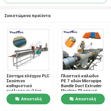
Συνιστώμενα προϊόντα
Σύστημα ελέγχου PLC
Πλαστικό καλώδιο
Σπίτι
Σκούπινο
PE 7 οδών Micropipe
καθαριστικό
Bundle Duct Extruder
ευέλικτο σωλήνα
Machine Πλαστικό
Προϊόντα
PVC PE EVA
μηχανή εκτόξευσης
Αποστολή
Αποστολή
πλαστικό σωλήνα
σωλήνων
μηχανή εκτόξευσης
ερώτησης
ερώτησης
Περίπου εμείς