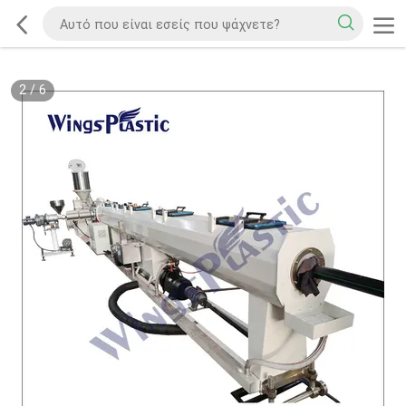
2
/
6