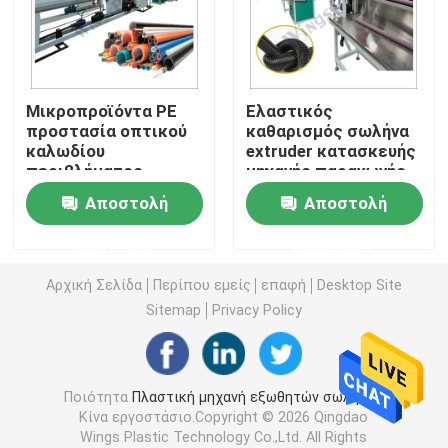
Μηχανή εξωθητών σωλήνων PVC
Μικροπροϊόντα PE
Ελαστικός
Γραμμή παραγωγής σωλήνων PPR
προστασία οπτικού
καθαρισμός σωλήνα
καλωδίου
extruder κατασκευής
περιβλήματος
μηχανής παραγωγής
Μηχανή εξωθητών σωλήνων PE
σωλήνα εξωρύθμιση
Αποστολή
Αποστολή
κατασκευής μηχανής
γραμμής μονό βίδα
Ζαρωμένη μηχανή εξωθητών σωλήνων
ερώτησης
ερώτησης
Αρχική Σελίδα
Περίπου εμείς
επαφή
Desktop Site
Μηχανή εξώθησης ζωνών της PET
Sitemap
Privacy Policy
Γραμμή παραγωγής λουριών PP
Ποιότητα
Πλαστική μηχανή εξωθητών σωλήνων
Κίνα εργοστάσιο.Copyright © 2026 Qingdao
Πλαστική μηχανή εξωθητών φύλλων
Wings Plastic Technology Co.,Ltd. All Rights