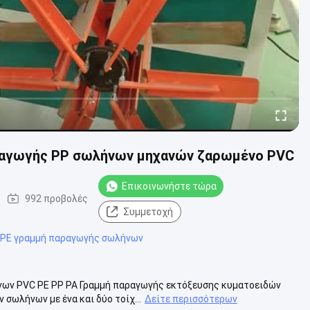
αγωγής PP σωλήνων μηχανών ζαρωμένο PVC
Επικοινωνήστε τώρα
992 προβολές
Συμμετοχή
PE γραμμή παραγωγής σωλήνων
νων PVC PE PP PA Γραμμή παραγωγής εκτόξευσης κυματοειδών
ωλήνων με ένα και δύο τοίχ...
Δείτε περισσότερων