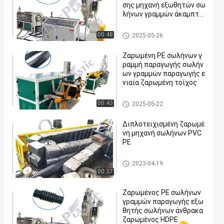
σης μηχανή εξωθητών σω
λήνων γραμμών άκαμπτη
ζαρωμένη PE
Ζαρωμένη PE γραμμή παραγ
00:48
2025-05-26
ωγής σωλήνων
Ζαρωμένη PE σωλήνων γ
ραμμή παραγωγής σωλήν
ων γραμμών παραγωγής ε
νιαία ζαρωμένη τοίχος
Ζαρωμένη PE γραμμή παραγ
00:43
2025-05-22
ωγής σωλήνων
Διπλοτειχισμένη ζαρωμέ
νη μηχανή σωλήνων PVC
PE
Ζαρωμένη PE γραμμή παραγ
2023-04-19
ωγής σωλήνων
00:37
Ζαρωμένος PE σωλήνων
γραμμών παραγωγής εξω
θητής σωλήνων άνθρακα
ζαρωμένος HDPE