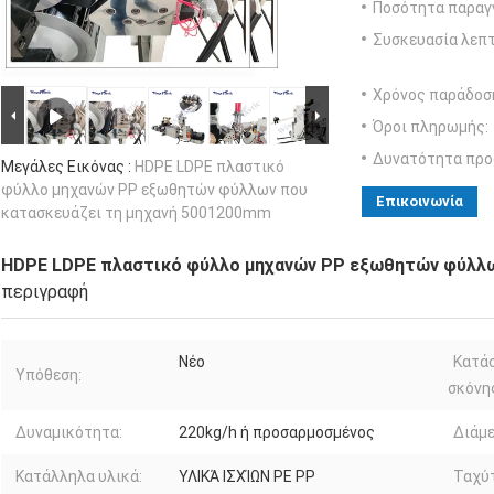
Ποσότητα παραγγ
Συσκευασία λεπτ
Χρόνος παράδοσ
Όροι πληρωμής:
Δυνατότητα προ
Μεγάλες Εικόνας :
HDPE LDPE πλαστικό
φύλλο μηχανών PP εξωθητών φύλλων που
Επικοινωνία
κατασκευάζει τη μηχανή 5001200mm
HDPE LDPE πλαστικό φύλλο μηχανών PP εξωθητών φύλλω
περιγραφή
Νέο
Κατά
Υπόθεση:
σκόνη
Δυναμικότητα:
220kg/h ή προσαρμοσμένος
Διάμ
Κατάλληλα υλικά:
ΥΛΙΚΆ ΙΣΧΊΩΝ PE PP
Ταχύ