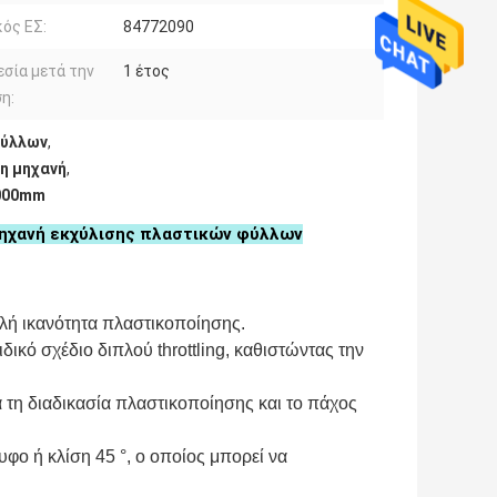
ός ΕΣ:
84772090
σία μετά την
1 έτος
η:
φύλλων
,
η μηχανή
,
2000mm
ηχανή εκχύλισης πλαστικών φύλλων
ψηλή ικανότητα πλαστικοποίησης.
ικό σχέδιο διπλού throttling, καθιστώντας την
α τη διαδικασία πλαστικοποίησης και το πάχος
υφο ή κλίση 45 °, ο οποίος μπορεί να