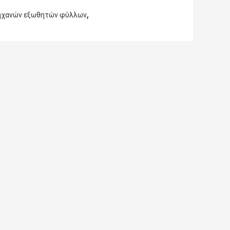
,
ηχανών εξωθητών φύλλων
το ερώτημά σας απευθείας σε εμάς
(
0
/ 3000)