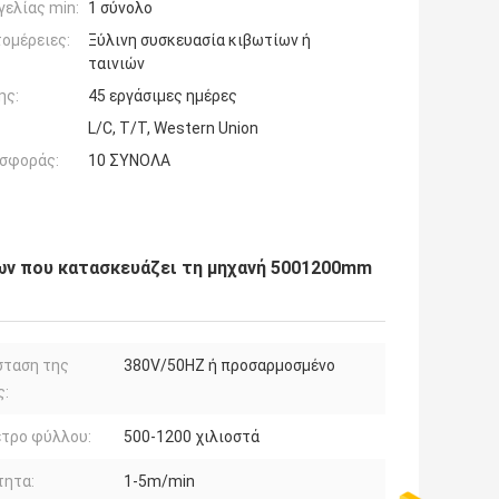
ελίας min:
1 σύνολο
ομέρειες:
Ξύλινη συσκευασία κιβωτίων ή
ταινιών
ης:
45 εργάσιμες ημέρες
L/C, T/T, Western Union
σφοράς:
10 ΣΥΝΟΛΑ
ν που κατασκευάζει τη μηχανή 5001200mm
σταση της
380V/50HZ ή προσαρμοσμένο
ς:
ετρο φύλλου:
500-1200 χιλιοστά
τητα:
1-5m/min