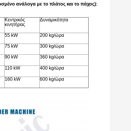
σμένο ανάλογα με το πλάτος και το πάχος):
Κεντρικός
Δυναμικότητα
κινητήρας
55 kW
200 kg/ώρα
75 kW
300 kg/ώρα
90 kW
360 kg/ώρα
110 kW
400 kg/ώρα
160 kW
600 kg/ώρα