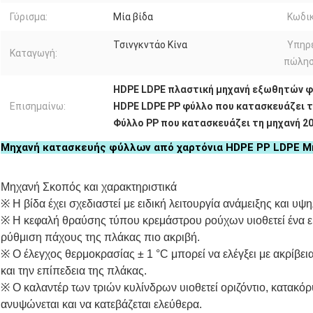
Γύρισμα:
Μία βίδα
Κωδικ
Τσινγκντάο Κίνα
Υπηρε
Καταγωγή:
πώλησ
HDPE LDPE πλαστική μηχανή εξωθητών 
Επισημαίνω:
HDPE LDPE PP φύλλο που κατασκευάζει τ
Φύλλο PP που κατασκευάζει τη μηχανή 
Μηχανή κατασκευής φύλλων από χαρτόνια HDPE PP LDPE Μ
Μηχανή Σκοπός και χαρακτηριστικά
※ Η βίδα έχει σχεδιαστεί με ειδική λειτουργία ανάμειξης και υ
※ Η κεφαλή θραύσης τύπου κρεμάστρου ρούχων υιοθετεί ένα ειδ
ρύθμιση πάχους της πλάκας πιο ακριβή.
※ Ο έλεγχος θερμοκρασίας ± 1 °C μπορεί να ελέγξει με ακρίβει
και την επίπεδεια της πλάκας.
※ Ο καλαντέρ των τριών κυλίνδρων υιοθετεί οριζόντιο, κατακόρ
ανυψώνεται και να κατεβάζεται ελεύθερα.