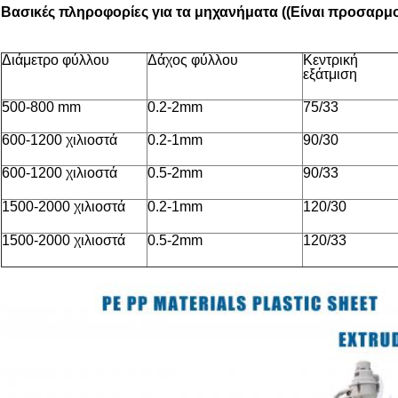
Βασικές πληροφορίες για τα μηχανήματα ((Είναι προσαρμο
Διάμετρο φύλλου
Δάχος φύλλου
Κεντρική
εξάτμιση
500-800 mm
0.2-2mm
75/33
600-1200 χιλιοστά
0.2-1mm
90/30
600-1200 χιλιοστά
0.5-2mm
90/33
1500-2000 χιλιοστά
0.2-1mm
120/30
1500-2000 χιλιοστά
0.5-2mm
120/33