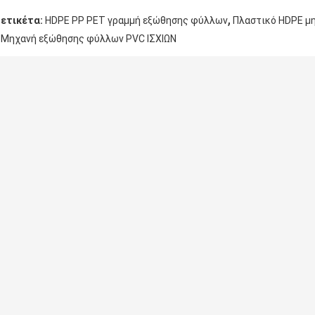
,
ετικέτα:
HDPE PP PET γραμμή εξώθησης φύλλων
Πλαστικό HDPE μ
Μηχανή εξώθησης φύλλων PVC ΙΣΧΙΩΝ
Στοιχεία επικοινωνίας
QINGDAO WINGS PLASTIC TECHNOLOGY
Στείλετε 
CO.,LTD
Υπεύθυνος Επικοινωνίας:
Mr. Wang
Τηλ.::
+86 15092066953
Φαξ:
86--532-87252290
Άλλα προϊόντα