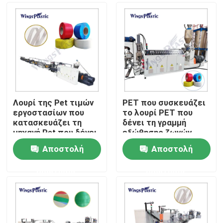
Λουρί της Pet τιμών
PET που συσκευάζει
εργοστασίων που
το λουρί PET που
κατασκευάζει τη
δένει τη γραμμή
μηχανή Pet που δένει
εξώθησης ζωνών
τη μηχανή εξώθησης
Αποστολή
Αποστολή
ζωνών
Σπίτι
ερώτησης
ερώτησης
Προϊόντα
Περίπου εμείς