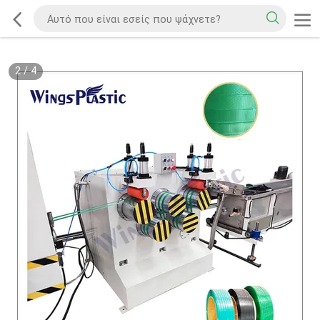
2
/
4