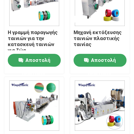
Γύρος εργοστασίων
Η γραμμή παραγωγής
Μηχανή εκτόξευσης
Ποιοτικός έλεγχος
ταινιών για την
ταινιών πλαστικής
κατασκευή ταινιών
ταινίας
για ζώα
Μας ελάτε σε επαφή με
Αποστολή
Αποστολή
ερώτησης
ερώτησης
Πλαστική μηχανή εξωθητών σωλήνων
Πλαστική γραμμή εξώθησης σωλήνων
Πλαστική μηχανή εξωθητών σωλήνων
HDPE μηχανή εξωθητών σωλήνων