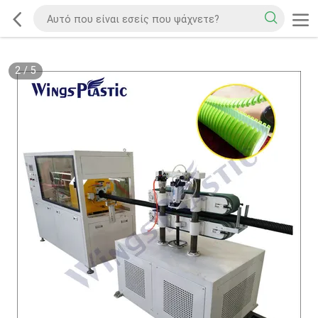
2
/
5