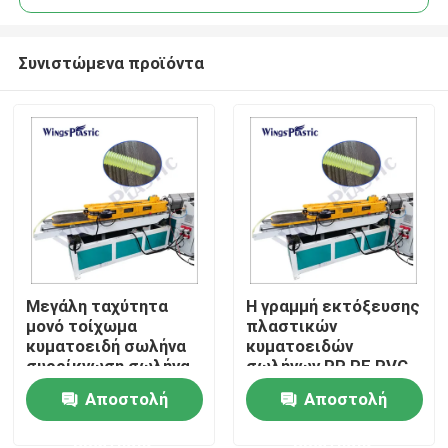
Συνιστώμενα προϊόντα
Μεγάλη ταχύτητα
Η γραμμή εκτόξευσης
Σπίτι
μονό τοίχωμα
πλαστικών
κυματοειδή σωλήνα
κυματοειδών
συρρίκνωση σωλήνα
σωλήνων PP PE PVC
Προϊόντα
Shisha ευέλικτη
EVA PA/μηχανή
Αποστολή
Αποστολή
μηχανή κατασκευής
εκτόξευσης
σωλήνα
πλαστικών
ερώτησης
ερώτησης
Περίπου εμείς
κυματοειδών