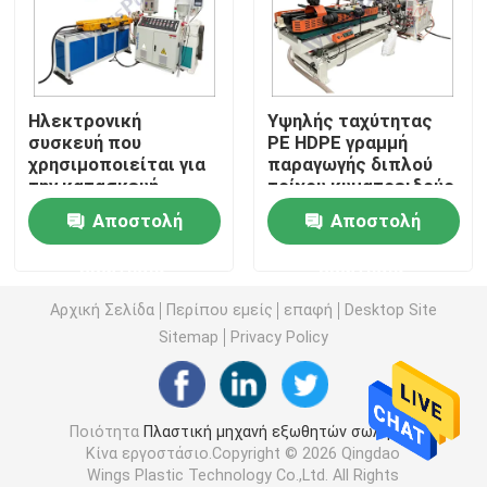
Μηχανή εξωθητών σωλήνων PVC
Ηλεκτρονική
Υψηλής ταχύτητας
Γραμμή παραγωγής σωλήνων PPR
συσκευή που
PE HDPE γραμμή
χρησιμοποιείται για
παραγωγής διπλού
την κατασκευή
τοίχου κυματοειδούς
Μηχανή εξωθητών σωλήνων PE
καλωδίων
σωλήνα extruder
Αποστολή
Αποστολή
μηχανή
Ζαρωμένη μηχανή εξωθητών σωλήνων
ερώτησης
ερώτησης
Αρχική Σελίδα
Περίπου εμείς
επαφή
Desktop Site
Μηχανή εξώθησης ζωνών της PET
Sitemap
Privacy Policy
Γραμμή παραγωγής λουριών PP
Ποιότητα
Πλαστική μηχανή εξωθητών σωλήνων
Κίνα εργοστάσιο.Copyright © 2026 Qingdao
Πλαστική μηχανή εξωθητών φύλλων
Wings Plastic Technology Co.,Ltd. All Rights