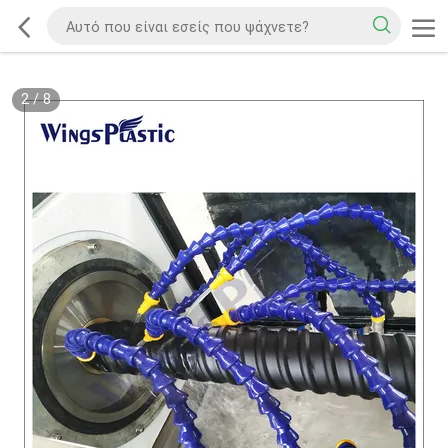
2
/
8