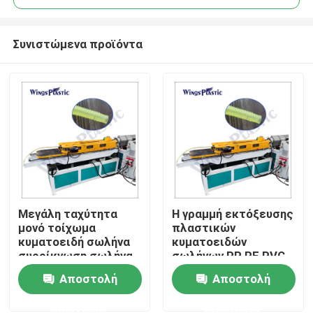
Συνιστώμενα προϊόντα
Μεγάλη ταχύτητα
Η γραμμή εκτόξευσης
Σπίτι
μονό τοίχωμα
πλαστικών
κυματοειδή σωλήνα
κυματοειδών
συρρίκνωση σωλήνα
σωλήνων PP PE PVC
Προϊόντα
Shisha ευέλικτη
EVA PA/μηχανή
Αποστολή
Αποστολή
μηχανή κατασκευής
εκτόξευσης
σωλήνα
πλαστικών
ερώτησης
ερώτησης
Περίπου εμείς
κυματοειδών