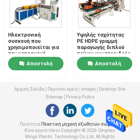
Μηχανή εξωθητών σωλήνων PVC
Ηλεκτρονική
Υψηλής ταχύτητας
Γραμμή παραγωγής σωλήνων PPR
συσκευή που
PE HDPE γραμμή
χρησιμοποιείται για
παραγωγής διπλού
την κατασκευή
τοίχου κυματοειδούς
Μηχανή εξωθητών σωλήνων PE
καλωδίων
σωλήνα extruder
Αποστολή
Αποστολή
μηχανή
Ζαρωμένη μηχανή εξωθητών σωλήνων
ερώτησης
ερώτησης
Αρχική Σελίδα
Περίπου εμείς
επαφή
Desktop Site
Μηχανή εξώθησης ζωνών της PET
Sitemap
Privacy Policy
Γραμμή παραγωγής λουριών PP
Ποιότητα
Πλαστική μηχανή εξωθητών σωλήνων
Κίνα εργοστάσιο.Copyright © 2026 Qingdao
Πλαστική μηχανή εξωθητών φύλλων
Wings Plastic Technology Co.,Ltd. All Rights