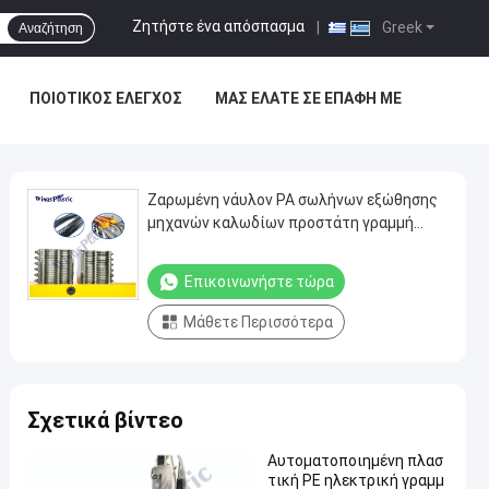
Ζητήστε ένα απόσπασμα
|
Greek
Αναζήτηση
ΠΟΙΟΤΙΚΌΣ ΈΛΕΓΧΟΣ
ΜΑΣ ΕΛΆΤΕ ΣΕ ΕΠΑΦΉ ΜΕ
Ζαρωμένη νάυλον PA σωλήνων εξώθησης
μηχανών καλωδίων προστάτη γραμμή
παραγωγής σωλήνων μανικιών εύκαμπτη
Επικοινωνήστε τώρα
Μάθετε Περισσότερα
Σχετικά βίντεο
Αυτοματοποιημένη πλασ
τική PE ηλεκτρική γραμμ