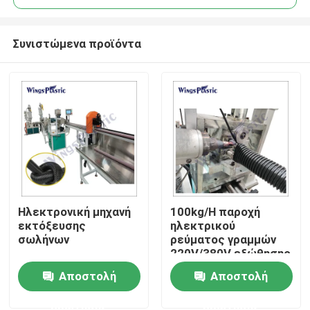
Συνιστώμενα προϊόντα
Ηλεκτρονική μηχανή
100kg/H παροχή
Σπίτι
εκτόξευσης
ηλεκτρικού
σωλήνων
ρεύματος γραμμών
220V/380V εξώθησης
Προϊόντα
μανικών πισινών 301
Αποστολή
Αποστολή
αναλογία βιδών L/D
ερώτησης
ερώτησης
Περίπου εμείς