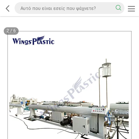
2
/
6