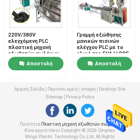
Μηχανή εξωθητών σωλήνων PVC
220V/380V
Γραμμή εξώθησης
Γραμμή παραγωγής σωλήνων PPR
ελεγχόμενη PLC
μανικών πισινών
πλαστική μηχανή
ελέγχου PLC με το
εξωθητών σωλήνων
υλικό της EVA LLDPE
Μηχανή εξωθητών σωλήνων PE
με την ψύξη αέρος/
Αποστολή
Αποστολή
ύδατος
Ζαρωμένη μηχανή εξωθητών σωλήνων
ερώτησης
ερώτησης
Αρχική Σελίδα
Περίπου εμείς
επαφή
Desktop Site
Μηχανή εξώθησης ζωνών της PET
Sitemap
Privacy Policy
Γραμμή παραγωγής λουριών PP
Ποιότητα
Πλαστική μηχανή εξωθητών σωλήνων
Κίνα εργοστάσιο.Copyright © 2026 Qingdao
Πλαστική μηχανή εξωθητών φύλλων
Wings Plastic Technology Co.,Ltd. All Rights