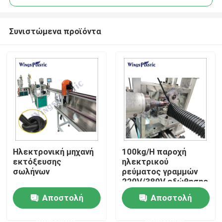
Συνιστώμενα προϊόντα
Ηλεκτρονική μηχανή
100kg/H παροχή
Σπίτι
εκτόξευσης
ηλεκτρικού
σωλήνων
ρεύματος γραμμών
220V/380V εξώθησης
Προϊόντα
μανικών πισινών 301
Αποστολή
Αποστολή
αναλογία βιδών L/D
ερώτησης
ερώτησης
Περίπου εμείς