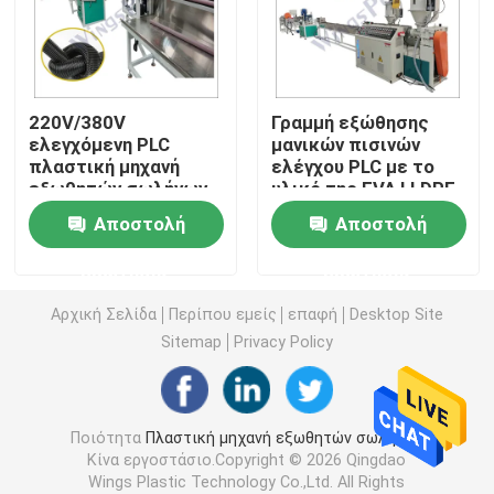
Μηχανή εξωθητών σωλήνων PVC
220V/380V
Γραμμή εξώθησης
Γραμμή παραγωγής σωλήνων PPR
ελεγχόμενη PLC
μανικών πισινών
πλαστική μηχανή
ελέγχου PLC με το
εξωθητών σωλήνων
υλικό της EVA LLDPE
Μηχανή εξωθητών σωλήνων PE
με την ψύξη αέρος/
Αποστολή
Αποστολή
ύδατος
Ζαρωμένη μηχανή εξωθητών σωλήνων
ερώτησης
ερώτησης
Αρχική Σελίδα
Περίπου εμείς
επαφή
Desktop Site
Μηχανή εξώθησης ζωνών της PET
Sitemap
Privacy Policy
Γραμμή παραγωγής λουριών PP
Ποιότητα
Πλαστική μηχανή εξωθητών σωλήνων
Κίνα εργοστάσιο.Copyright © 2026 Qingdao
Πλαστική μηχανή εξωθητών φύλλων
Wings Plastic Technology Co.,Ltd. All Rights