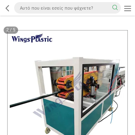
2
/
5