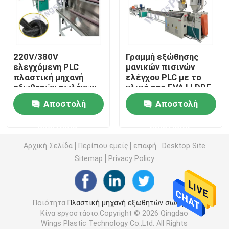
Μηχανή εξωθητών σωλήνων PVC
220V/380V
Γραμμή εξώθησης
Γραμμή παραγωγής σωλήνων PPR
ελεγχόμενη PLC
μανικών πισινών
πλαστική μηχανή
ελέγχου PLC με το
εξωθητών σωλήνων
υλικό της EVA LLDPE
Μηχανή εξωθητών σωλήνων PE
με την ψύξη αέρος/
Αποστολή
Αποστολή
ύδατος
Ζαρωμένη μηχανή εξωθητών σωλήνων
ερώτησης
ερώτησης
Αρχική Σελίδα
Περίπου εμείς
επαφή
Desktop Site
Μηχανή εξώθησης ζωνών της PET
Sitemap
Privacy Policy
Γραμμή παραγωγής λουριών PP
Ποιότητα
Πλαστική μηχανή εξωθητών σωλήνων
Κίνα εργοστάσιο.Copyright © 2026 Qingdao
Πλαστική μηχανή εξωθητών φύλλων
Wings Plastic Technology Co.,Ltd. All Rights