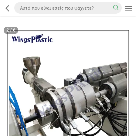
2
/
6