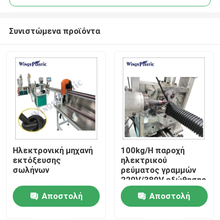
Συνιστώμενα προϊόντα
Ηλεκτρονική μηχανή
100kg/H παροχή
Σπίτι
εκτόξευσης
ηλεκτρικού
σωλήνων
ρεύματος γραμμών
220V/380V εξώθησης
Προϊόντα
μανικών πισινών 301
Αποστολή
Αποστολή
αναλογία βιδών L/D
ερώτησης
ερώτησης
Περίπου εμείς