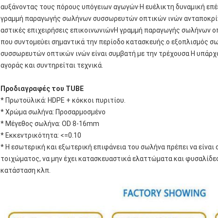
αυξάνοντας τους πόρους υπόγειων αγωγών·Η ευέλικτη δυναμική ε
γραμμή παραγωγής σωλήνων συσσωρευτών οπτικών ινών ανταποκρίνε
αστικές επιχειρήσεις επικοινωνιώνΗ γραμμή παραγωγής σωλήνων οπ
που συντομεύει σημαντικά την περίοδο κατασκευής.ο εξοπλισμός
συσσωρευτών οπτικών ινών είναι συμβατή με την τρέχουσα Η υπάρχ
αγοράς και συντηρείται τεχνικά.
Προδιαγραφές του TUBE
* Πρωτοϋλικά: HDPE + κόκκοι πυριτίου.
* Χρώμα σωλήνα: Προσαρμοσμένο
* Μέγεθος σωλήνα: OD 8-16mm
* Εκκεντρικότητα: <=0.10
* Η εσωτερική και εξωτερική επιφάνεια του σωλήνα πρέπει να είναι
τοιχώματος, να μην έχει κατασκευαστικά ελαττώματα και φυσαλίδες
κατάσταση κλπ.