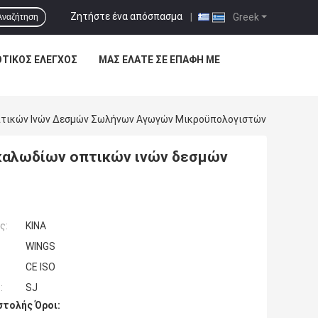
Ζητήστε ένα απόσπασμα
|
Greek
Αναζήτηση
ΟΤΙΚΌΣ ΈΛΕΓΧΟΣ
ΜΑΣ ΕΛΆΤΕ ΣΕ ΕΠΑΦΉ ΜΕ
τικών Ινών Δεσμών Σωλήνων Αγωγών Μικροϋπολογιστών
καλωδίων οπτικών ινών δεσμών
ς:
ΚΙΝΑ
WINGS
CE ISO
:
SJ
τολής Όροι: