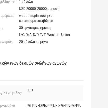
ελίας min:
1 σύνολο
USD 20000-25000 per set
ομέρειες:
woode περίπτωση και
εμπορευματοκιβώτιο
ης:
30 εργάσιμες ημέρες
L/C, D/A, D/P, T/T, Western Union
σφοράς:
20 σύνολα το μήνα
ικών ινών δεσμών σωλήνων αγωγών
33:1
γία L/D βίδες:
εργασμένο
PE, PP, HDPE, PPR, HDPE/PP, PE/PP,