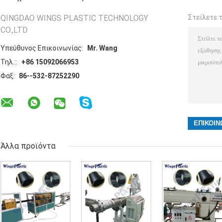
QINGDAO WINGS PLASTIC TECHNOLOGY
Στείλετε 
CO.,LTD
Υπεύθυνος Επικοινωνίας:
Mr. Wang
Τηλ.::
+86 15092066953
Φαξ:
86--532-87252290
Άλλα προϊόντα