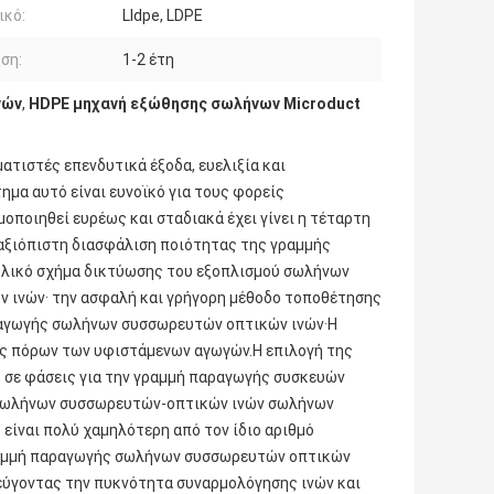
ικό:
Lldpe, LDPE
ση:
1-2 έτη
νών
,
HDPE μηχανή εξώθησης σωλήνων Microduct
τιστές επενδυτικά έξοδα, ευελιξία και
μα αυτό είναι ευνοϊκό για τους φορείς
οποιηθεί ευρέως και σταδιακά έχει γίνει η τέταρτη
αξιόπιστη διασφάλιση ποιότητας της γραμμής
ολικό σχήμα δικτύωσης του εξοπλισμού σωλήνων
 ινών· την ασφαλή και γρήγορη μέθοδο τοποθέτησης
ραγωγής σωλήνων συσσωρευτών οπτικών ινών·Η
ς πόρων των υφιστάμενων αγωγών.Η επιλογή της
σε φάσεις για την γραμμή παραγωγής συσκευών
 σωλήνων συσσωρευτών-οπτικών ινών σωλήνων
ίναι πολύ χαμηλότερη από τον ίδιο αριθμό
ραμμή παραγωγής σωλήνων συσσωρευτών οπτικών
εύγοντας την πυκνότητα συναρμολόγησης ινών και