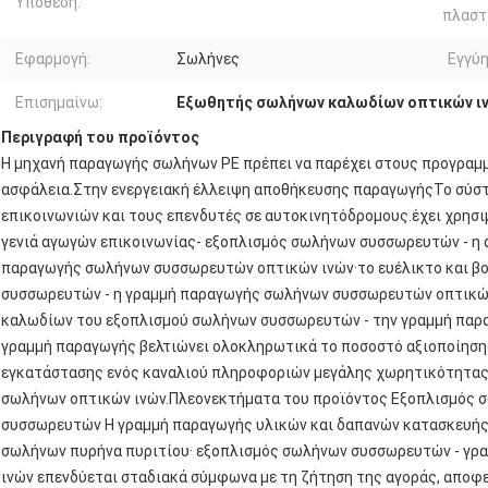
Υπόθεση:
πλαστ
Εφαρμογή:
Σωλήνες
Εγγύη
Επισημαίνω:
Εξωθητής σωλήνων καλωδίων οπτικών ι
Περιγραφή του προϊόντος
Η μηχανή παραγωγής σωλήνων PE πρέπει να παρέχει στους προγραμμα
ασφάλεια.Στην ενεργειακή έλλειψη αποθήκευσης παραγωγήςΤο σύστη
επικοινωνιών και τους επενδυτές σε αυτοκινητόδρομους.έχει χρησιμ
γενιά αγωγών επικοινωνίας- εξοπλισμός σωλήνων συσσωρευτών - η 
παραγωγής σωλήνων συσσωρευτών οπτικών ινών·το ευέλικτο και β
συσσωρευτών - η γραμμή παραγωγής σωλήνων συσσωρευτών οπτικών
καλωδίων του εξοπλισμού σωλήνων συσσωρευτών - την γραμμή πα
γραμμή παραγωγής βελτιώνει ολοκληρωτικά το ποσοστό αξιοποίηση
εγκατάστασης ενός καναλιού πληροφοριών μεγάλης χωρητικότητας 
σωλήνων οπτικών ινών.Πλεονεκτήματα του προϊόντος Εξοπλισμός
συσσωρευτών Η γραμμή παραγωγής υλικών και δαπανών κατασκευής ε
σωλήνων πυρήνα πυριτίου· εξοπλισμός σωλήνων συσσωρευτών - γ
ινών επενδύεται σταδιακά σύμφωνα με τη ζήτηση της αγοράς, αποφ