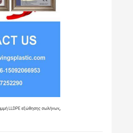
,
αμμή LLDPE εξώθησης σωλήνων